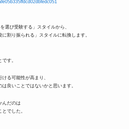
cbafe05b335ffdcd02dbfedc051
けを選び受験する」スタイルから、
校に割り振られる」スタイルに転換します。
とです。
行ける可能性が高まり、
のは良いことではないかと思います。
かんだのは
ことでした。