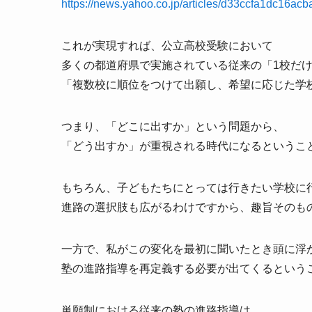
https://news.yahoo.co.jp/articles/d33ccfa1dc16a
これが実現すれば、公立高校受験において
多くの都道府県で実施されている従来の「1校だ
「複数校に順位をつけて出願し、希望に応じた学
つまり、「どこに出すか」という問題から、
「どう出すか」が重視される時代になるというこ
もちろん、子どもたちにとっては行きたい学校に
進路の選択肢も広がるわけですから、趣旨そのも
一方で、私がこの変化を最初に聞いたとき頭に浮
塾の進路指導を再定義する必要が出てくるという
単願制における従来の塾の進路指導は、