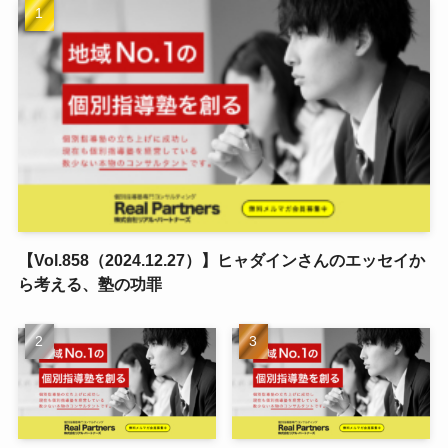
【Vol.858（2024.12.27）】ヒャダインさんのエッセイか
ら考える、塾の功罪
【Vol.827（2024.09.11）】
【Vol.697（2023.06.07）
講師人件費率を適正値から
】アルバイト人件費は、売
外さないために
上の●％を目安に