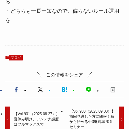
る
・どちらも一長一短なので、偏らないルール運用
を
ブログ
この情報をシェア
【Vol.933（2025.09.03）】
【Vol.931（2025.08.27）】
前回見逃した方に朗報！秋
夏休み明け、アンテナ感度
から始める中3継続率70％
はフルマックスで
セミナー