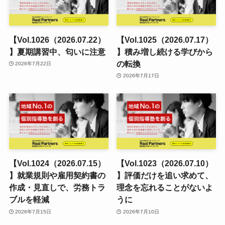
【Vol.1026（2026.07.22）
【Vol.1025（2026.07.17）
】夏期講習中、匂いに注意
】積み増し続ける学びから
の転換
2026年7月22日
2026年7月17日
【Vol.1024（2026.07.15）
【Vol.1023（2026.07.10）
】就業規則や雇用契約書の
】評価だけを追い求めて、
作成・見直しで、労務トラ
理念を忘れることがないよ
ブルを軽減
うに
2026年7月15日
2026年7月10日