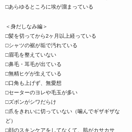
□あらゆるところに埃が溜まっている
＜身だしなみ編＞
□髪を切ってから2ヶ月以上経っている
□シャツの裾が垢で汚れている
□眉毛を整えていない
□鼻毛・耳毛が出ている
□無精ヒゲが生えている
□口角も上げず、無愛想
□セーターのヨレや毛玉が多い
□ズボンがシワだらけ
□爪をきれいに切っていない（噛んでギザギザな
ど）
□顔のスキンケアをしてなくて、肌がカサカサ