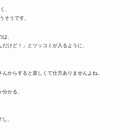
なく、
前を使うそうです。
のは、
んだけど！」とツッコミが入るように、
さんからすると楽しくて仕方ありませんよね。
か分かる、
すし、
、
。