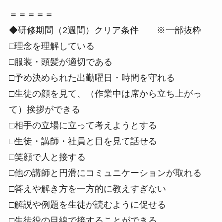
＝＝＝＝＝
◆研修期間（2週間）クリア条件 ※一部抜粋
□理念を理解している
□服装・頭髪が適切である
□予め決められた出勤曜日・時間を守れる
□生徒の顔を見て、（作業中は席から立ち上がっ
て）挨拶ができる
□相手の立場に立って考えようとする
□生徒・講師・社員と目を見て話せる
□笑顔で人と接する
□他の講師と円滑にコミュニケーションが取れる
□答えや解き方を一方的に教えすぎない
□解説や例題を生徒が読むように促せる
□生徒役の目線で接することができる