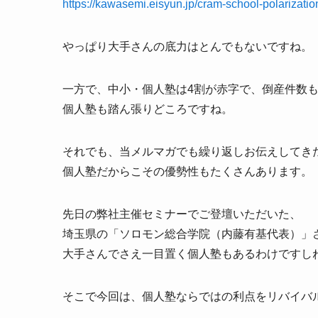
https://kawasemi.eisyun.jp/cram-school-polarizatio
やっぱり大手さんの底力はとんでもないですね。
一方で、中小・個人塾は4割が赤字で、倒産件数
個人塾も踏ん張りどころですね。
それでも、当メルマガでも繰り返しお伝えしてき
個人塾だからこその優勢性もたくさんあります。
先日の弊社主催セミナーでご登壇いただいた、
埼玉県の「ソロモン総合学院（内藤有基代表）」
大手さんでさえ一目置く個人塾もあるわけですし
そこで今回は、個人塾ならではの利点をリバイバ