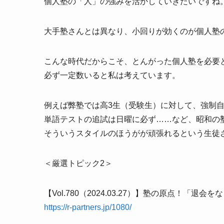
個人塾の「人」の強みを活かしていきたいですね
大手塾さんとは異なり、小回りが効くのが個人塾
こんな時代だからこそ、とんがった個人塾を必要
必ず一定数いると私は考えています。
例えば弊塾では高3生（受験生）に対して、強制自
単語テストの追試は日曜に必ず……など、昭和の
そういうスタイルのほうがが頑張れるという生徒
＜厳選トピック2＞
【Vol.780（2024.03.27）】塾の原点！「退
https://r-partners.jp/1080/