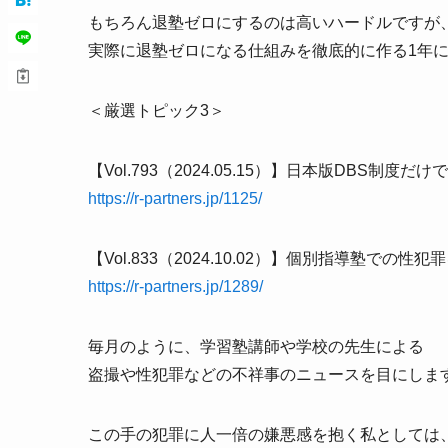
もちろん退塾ゼロにするのは高いハードルですが
実際に退塾ゼロになる仕組みを徹底的に作る1年
＜厳選トピック3＞
【Vol.793（2024.05.15）】日本版DBS制
https://r-partners.jp/1125/
【Vol.833（2024.10.02）】個別指導塾での性
https://r-partners.jp/1289/
毎月のように、学習塾講師や学校の先生による
盗撮や性犯罪などの不祥事のニュースを目にしま
この手の犯罪に人一倍の嫌悪感を抱く私としては